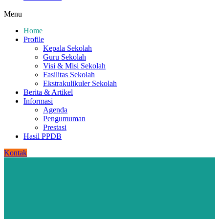
Menu
Home
Profile
Kepala Sekolah
Guru Sekolah
Visi & Misi Sekolah
Fasilitas Sekolah
Ekstrakulikuler Sekolah
Berita & Artikel
Informasi
Agenda
Pengumuman
Prestasi
Hasil PPDB
Kontak